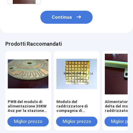
Continua
Prodotti Raccomandati
PWB del modulo di
Modulo del
Alimentatore i
alimentazione 30KW
raddrizzatore di
delta del modu
4oz per la stazione
compagnia di
raddrizzatore 
di carico veloce del
telecomunicazioni
bordo di centr
veicolo elettrico
del modulo APR48-
metallo di del
Miglior prezzo
Miglior prezzo
Miglior pr
3G del raddrizzatore
48/30D di nan
del bordo del PWB del
48V 100A
metallo