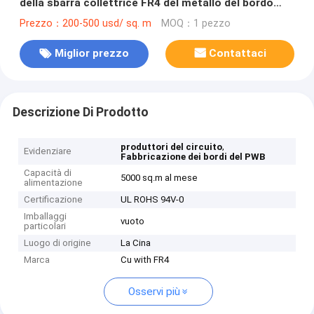
della sbarra collettrice FR4 del metallo del bordo
ferroviario del PWB
Prezzo：200-500 usd/ sq. m
MOQ：1 pezzo
Miglior prezzo
Contattaci
Descrizione Di Prodotto
,
produttori del circuito
Evidenziare
Fabbricazione dei bordi del PWB
Capacità di
5000 sq.m al mese
alimentazione
Certificazione
UL ROHS 94V-0
Imballaggi
vuoto
particolari
Luogo di origine
La Cina
Marca
Cu with FR4
Osservi più