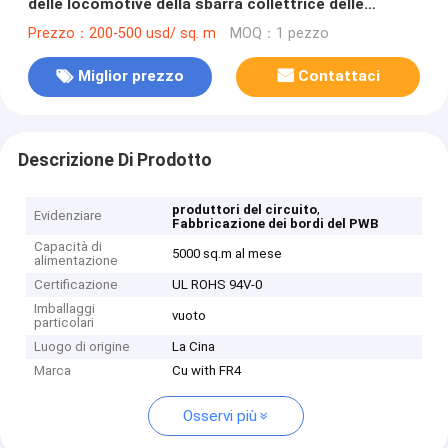
delle locomotive della sbarra collettrice delle
saldatrici
Prezzo：200-500 usd/ sq. m
MOQ：1 pezzo
Miglior prezzo
Contattaci
Descrizione Di Prodotto
,
produttori del circuito
Evidenziare
Fabbricazione dei bordi del PWB
Capacità di
5000 sq.m al mese
alimentazione
Certificazione
UL ROHS 94V-0
Imballaggi
vuoto
particolari
Luogo di origine
La Cina
Marca
Cu with FR4
Osservi più