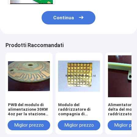
Continua
Prodotti Raccomandati
PWB del modulo di
Modulo del
Alimentatore i
alimentazione 30KW
raddrizzatore di
delta del modu
4oz per la stazione
compagnia di
raddrizzatore 
di carico veloce del
telecomunicazioni
bordo di centr
veicolo elettrico
del modulo APR48-
metallo di del
Miglior prezzo
Miglior prezzo
Miglior pr
3G del raddrizzatore
48/30D di nan
del bordo del PWB del
48V 100A
metallo