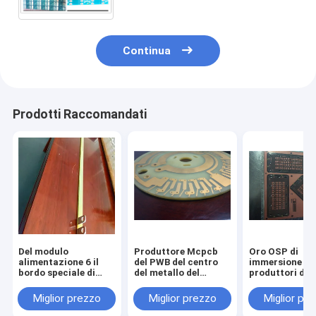
Banca di potere di ROHS 94V-0
Continua
Prodotti Raccomandati
Del modulo
Produttore Mcpcb
Oro OSP di
alimentazione 6 il
del PWB del centro
immersione de
bordo speciale di
del metallo del
produttori del
richiesta del PWB di
circuito della Banca
circuito stam
strato 4oz può
di energia solare del
del PWB della 
Miglior prezzo
Miglior prezzo
Miglior pr
personalizzazione
modulo del bordo
di energia sola
della Banca di potere