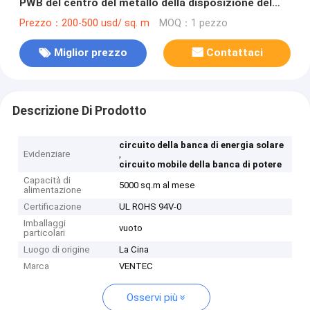
PWB del centro del metallo della disposizione del
PWB della Banca di potere di ROHS 94V-0
Prezzo：200-500 usd/ sq. m
MOQ：1 pezzo
Miglior prezzo
Contattaci
Descrizione Di Prodotto
circuito della banca di energia solare
Evidenziare
,
circuito mobile della banca di potere
Capacità di
5000 sq.m al mese
alimentazione
Certificazione
UL ROHS 94V-0
Imballaggi
vuoto
particolari
Luogo di origine
La Cina
Marca
VENTEC
Osservi più