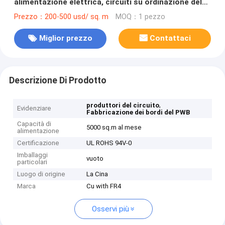
alimentazione elettrica, circuiti su ordinazione del
PWB 94V0
Prezzo：200-500 usd/ sq. m
MOQ：1 pezzo
Miglior prezzo
Contattaci
Descrizione Di Prodotto
,
produttori del circuito
Evidenziare
Fabbricazione dei bordi del PWB
Capacità di
5000 sq.m al mese
alimentazione
Certificazione
UL ROHS 94V-0
Imballaggi
vuoto
particolari
Luogo di origine
La Cina
Marca
Cu with FR4
Osservi più