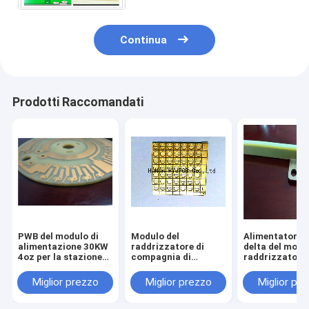
Continua
Prodotti Raccomandati
PWB del modulo di
Modulo del
Alimentatore i
alimentazione 30KW
raddrizzatore di
delta del modu
4oz per la stazione
compagnia di
raddrizzatore 
di carico veloce del
telecomunicazioni
bordo di centr
veicolo elettrico
del modulo APR48-
metallo di del
Miglior prezzo
Miglior prezzo
Miglior pr
3G del raddrizzatore
48/30D di nan
del bordo del PWB del
48V 100A
metallo