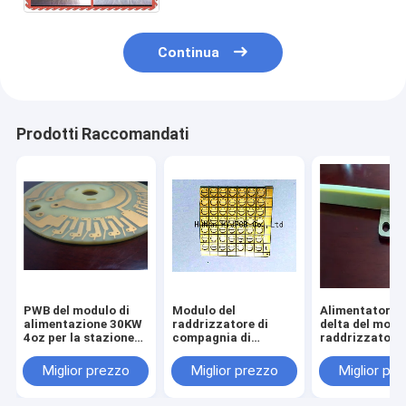
Continua
Prodotti Raccomandati
PWB del modulo di
Modulo del
Alimentatore i
alimentazione 30KW
raddrizzatore di
delta del modu
4oz per la stazione
compagnia di
raddrizzatore 
di carico veloce del
telecomunicazioni
bordo di centr
veicolo elettrico
del modulo APR48-
metallo di del
Miglior prezzo
Miglior prezzo
Miglior pr
3G del raddrizzatore
48/30D di nan
del bordo del PWB del
48V 100A
metallo