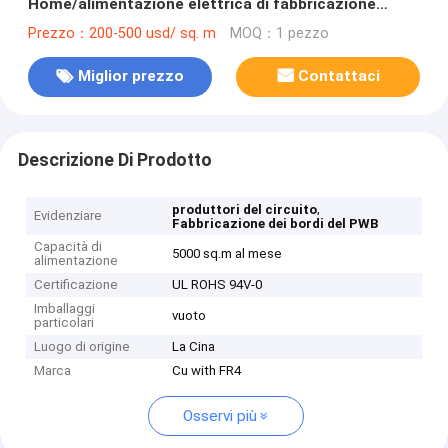
Home/alimentazione elettrica di fabbricazione
seconda del circuito stampato
Prezzo：200-500 usd/ sq. m
MOQ：1 pezzo
Miglior prezzo
Contattaci
Descrizione Di Prodotto
,
produttori del circuito
Evidenziare
Fabbricazione dei bordi del PWB
Capacità di
5000 sq.m al mese
alimentazione
Certificazione
UL ROHS 94V-0
Imballaggi
vuoto
particolari
Luogo di origine
La Cina
Marca
Cu with FR4
Osservi più