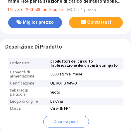
rame FR4 per la stazione di carico dell'automobile
elettrica
Prezzo：200-500 usd/ sq. m
MOQ：1 pezzo
Miglior prezzo
Contattaci
Descrizione Di Prodotto
,
produttori del circuito
Evidenziare
fabbricazione dei circuiti stampato
Capacità di
5000 sq.m al mese
alimentazione
Certificazione
UL ROHS 94V-0
Imballaggi
vuoto
particolari
Luogo di origine
La Cina
Marca
Cu with FR4
Osservi più