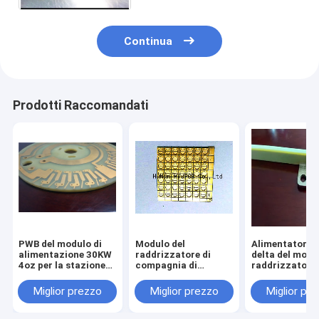
Continua
Prodotti Raccomandati
PWB del modulo di
Modulo del
Alimentatore i
alimentazione 30KW
raddrizzatore di
delta del modu
4oz per la stazione
compagnia di
raddrizzatore 
di carico veloce del
telecomunicazioni
bordo di centr
veicolo elettrico
del modulo APR48-
metallo di del
Miglior prezzo
Miglior prezzo
Miglior pr
3G del raddrizzatore
48/30D di nan
del bordo del PWB del
48V 100A
metallo